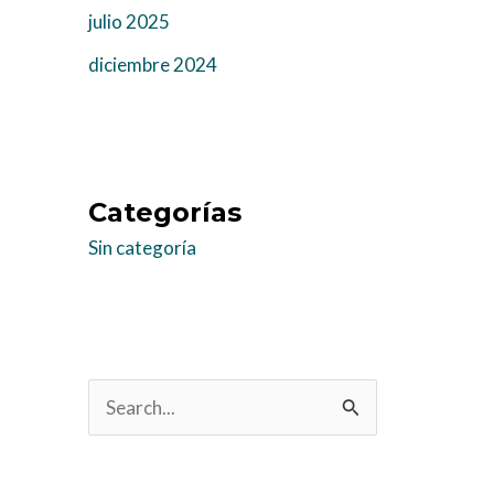
julio 2025
diciembre 2024
Categorías
Sin categoría
B
u
s